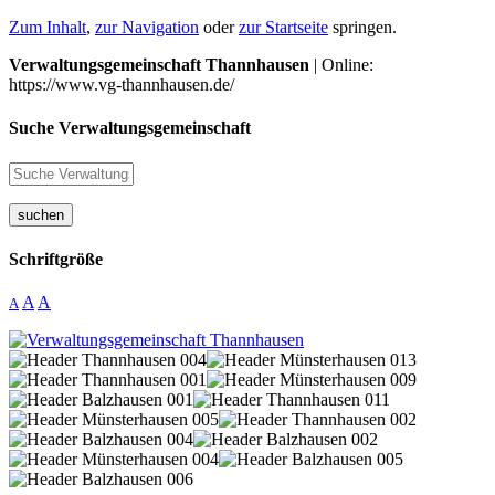
Zum Inhalt
,
zur Navigation
oder
zur Startseite
springen.
Verwaltungsgemeinschaft Thannhausen
| Online:
https://www.vg-thannhausen.de/
Suche Verwaltungsgemeinschaft
suchen
Schriftgröße
A
A
A