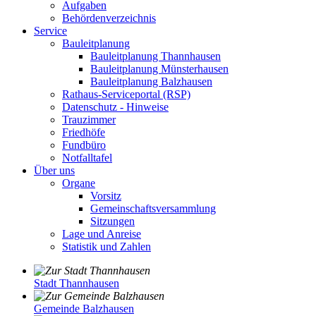
Aufgaben
Behördenverzeichnis
Service
Bauleitplanung
Bauleitplanung Thannhausen
Bauleitplanung Münsterhausen
Bauleitplanung Balzhausen
Rathaus-Serviceportal (RSP)
Datenschutz - Hinweise
Trauzimmer
Friedhöfe
Fundbüro
Notfalltafel
Über uns
Organe
Vorsitz
Gemeinschaftsversammlung
Sitzungen
Lage und Anreise
Statistik und Zahlen
Stadt Thannhausen
Gemeinde Balzhausen