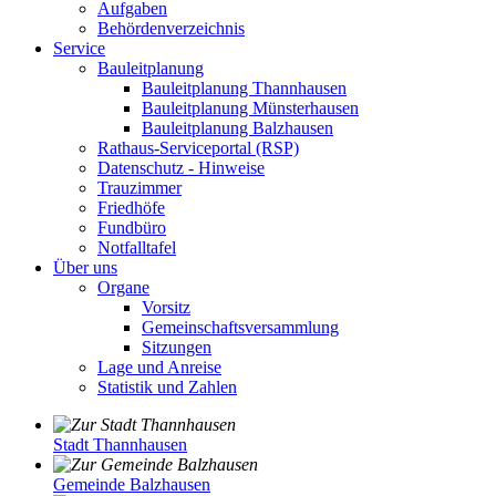
Aufgaben
Behördenverzeichnis
Service
Bauleitplanung
Bauleitplanung Thannhausen
Bauleitplanung Münsterhausen
Bauleitplanung Balzhausen
Rathaus-Serviceportal (RSP)
Datenschutz - Hinweise
Trauzimmer
Friedhöfe
Fundbüro
Notfalltafel
Über uns
Organe
Vorsitz
Gemeinschaftsversammlung
Sitzungen
Lage und Anreise
Statistik und Zahlen
Stadt Thannhausen
Gemeinde Balzhausen