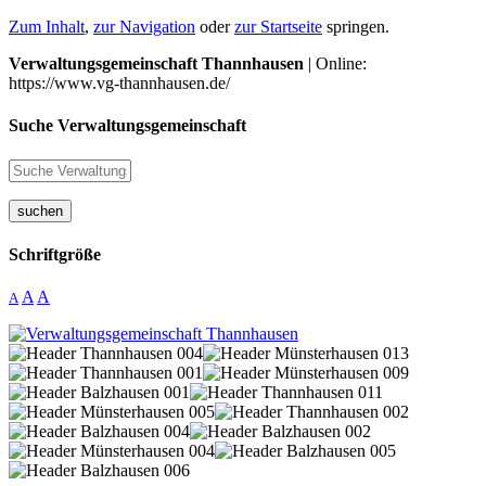
Zum Inhalt
,
zur Navigation
oder
zur Startseite
springen.
Verwaltungsgemeinschaft Thannhausen
| Online:
https://www.vg-thannhausen.de/
Suche Verwaltungsgemeinschaft
suchen
Schriftgröße
A
A
A