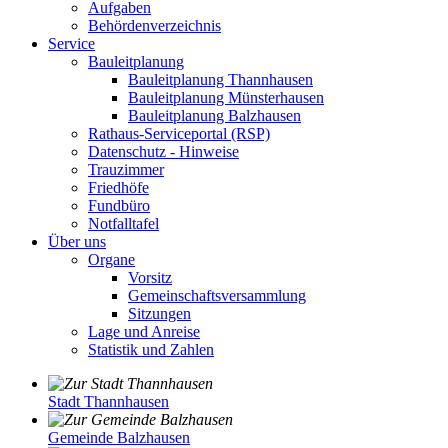
Aufgaben
Behördenverzeichnis
Service
Bauleitplanung
Bauleitplanung Thannhausen
Bauleitplanung Münsterhausen
Bauleitplanung Balzhausen
Rathaus-Serviceportal (RSP)
Datenschutz - Hinweise
Trauzimmer
Friedhöfe
Fundbüro
Notfalltafel
Über uns
Organe
Vorsitz
Gemeinschaftsversammlung
Sitzungen
Lage und Anreise
Statistik und Zahlen
Stadt Thannhausen
Gemeinde Balzhausen