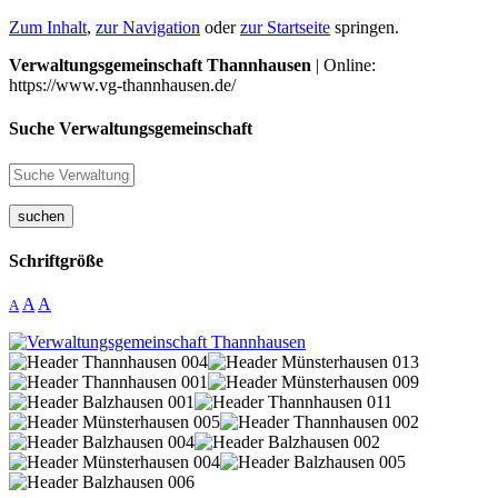
Zum Inhalt
,
zur Navigation
oder
zur Startseite
springen.
Verwaltungsgemeinschaft Thannhausen
| Online:
https://www.vg-thannhausen.de/
Suche Verwaltungsgemeinschaft
suchen
Schriftgröße
A
A
A