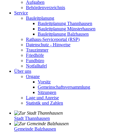
Aufgaben
Behördenverzeichnis
Service
Bauleitplanung
Bauleitplanung Thannhausen
Bauleitplanung Münsterhausen
Bauleitplanung Balzhausen
Rathaus-Serviceportal (RSP)
Datenschutz - Hinweise
Trauzimmer
Friedhöfe
Fundbüro
Notfalltafel
Über uns
Organe
Vorsitz
Gemeinschaftsversammlung
Sitzungen
Lage und Anreise
Statistik und Zahlen
Stadt Thannhausen
Gemeinde Balzhausen