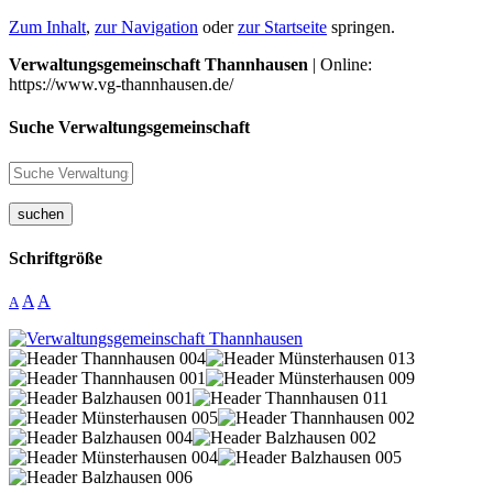
Zum Inhalt
,
zur Navigation
oder
zur Startseite
springen.
Verwaltungsgemeinschaft Thannhausen
| Online:
https://www.vg-thannhausen.de/
Suche Verwaltungsgemeinschaft
suchen
Schriftgröße
A
A
A