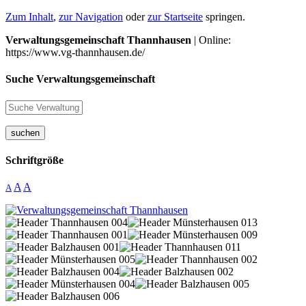
Zum Inhalt
,
zur Navigation
oder
zur Startseite
springen.
Verwaltungsgemeinschaft Thannhausen
| Online:
https://www.vg-thannhausen.de/
Suche Verwaltungsgemeinschaft
suchen
Schriftgröße
A
A
A