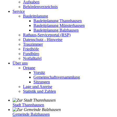
Aufgaben
Behördenverzeichnis
Service
Bauleitplanung
Bauleitplanung Thannhausen
Bauleitplanung Münsterhausen
Bauleitplanung Balzhausen
Rathaus-Serviceportal (RSP)
Datenschutz - Hinweise
Trauzimmer
Friedhöfe
Fundbüro
Notfalltafel
Über uns
Organe
Vorsitz
Gemeinschaftsversammlung
Sitzungen
Lage und Anreise
Statistik und Zahlen
Stadt Thannhausen
Gemeinde Balzhausen