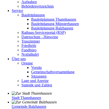
Aufgaben
Behördenverzeichnis
Service
Bauleitplanung
Bauleitplanung Thannhausen
Bauleitplanung Münsterhausen
Bauleitplanung Balzhausen
Rathaus-Serviceportal (RSP)
Datenschutz - Hinweise
Trauzimmer
Friedhöfe
Fundbüro
Notfalltafel
Über uns
Organe
Vorsitz
Gemeinschaftsversammlung
Sitzungen
Lage und Anreise
Statistik und Zahlen
Stadt Thannhausen
Gemeinde Balzhausen