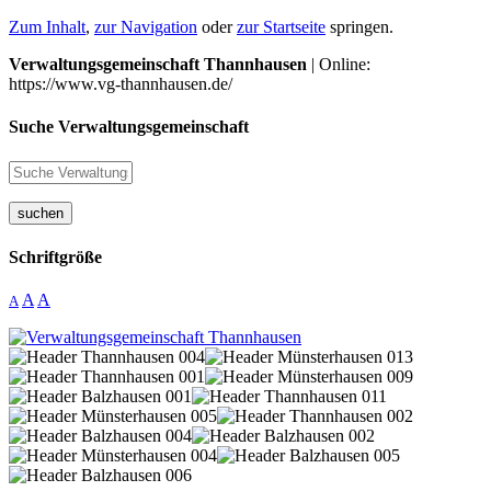
Zum Inhalt
,
zur Navigation
oder
zur Startseite
springen.
Verwaltungsgemeinschaft Thannhausen
| Online:
https://www.vg-thannhausen.de/
Suche Verwaltungsgemeinschaft
suchen
Schriftgröße
A
A
A