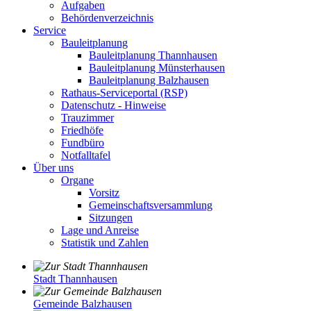
Aufgaben
Behördenverzeichnis
Service
Bauleitplanung
Bauleitplanung Thannhausen
Bauleitplanung Münsterhausen
Bauleitplanung Balzhausen
Rathaus-Serviceportal (RSP)
Datenschutz - Hinweise
Trauzimmer
Friedhöfe
Fundbüro
Notfalltafel
Über uns
Organe
Vorsitz
Gemeinschaftsversammlung
Sitzungen
Lage und Anreise
Statistik und Zahlen
Stadt Thannhausen
Gemeinde Balzhausen