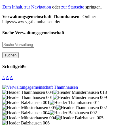
Zum Inhalt
,
zur Navigation
oder
zur Startseite
springen.
Verwaltungsgemeinschaft Thannhausen
| Online:
https://www.vg-thannhausen.de/
Suche Verwaltungsgemeinschaft
suchen
Schriftgröße
A
A
A