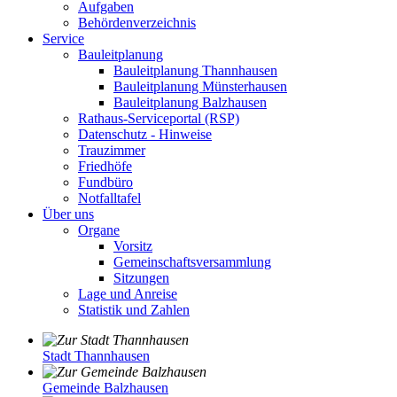
Aufgaben
Behördenverzeichnis
Service
Bauleitplanung
Bauleitplanung Thannhausen
Bauleitplanung Münsterhausen
Bauleitplanung Balzhausen
Rathaus-Serviceportal (RSP)
Datenschutz - Hinweise
Trauzimmer
Friedhöfe
Fundbüro
Notfalltafel
Über uns
Organe
Vorsitz
Gemeinschaftsversammlung
Sitzungen
Lage und Anreise
Statistik und Zahlen
Stadt Thannhausen
Gemeinde Balzhausen