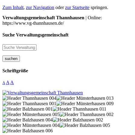
Zum Inhalt
,
zur Navigation
oder
zur Startseite
springen.
Verwaltungsgemeinschaft Thannhausen
| Online:
https://www.vg-thannhausen.de/
Suche Verwaltungsgemeinschaft
suchen
Schriftgröße
A
A
A