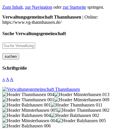
Zum Inhalt
,
zur Navigation
oder
zur Startseite
springen.
Verwaltungsgemeinschaft Thannhausen
| Online:
https://www.vg-thannhausen.de/
Suche Verwaltungsgemeinschaft
suchen
Schriftgröße
A
A
A