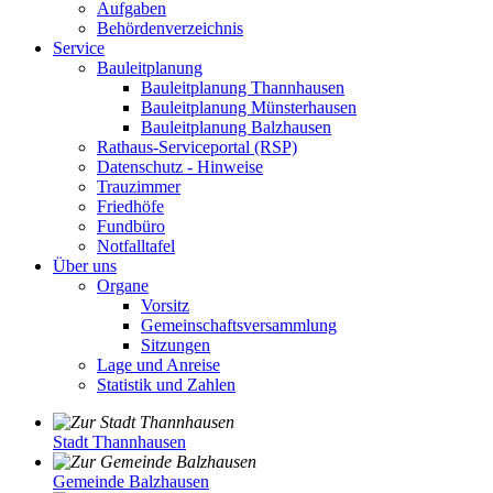
Aufgaben
Behördenverzeichnis
Service
Bauleitplanung
Bauleitplanung Thannhausen
Bauleitplanung Münsterhausen
Bauleitplanung Balzhausen
Rathaus-Serviceportal (RSP)
Datenschutz - Hinweise
Trauzimmer
Friedhöfe
Fundbüro
Notfalltafel
Über uns
Organe
Vorsitz
Gemeinschaftsversammlung
Sitzungen
Lage und Anreise
Statistik und Zahlen
Stadt Thannhausen
Gemeinde Balzhausen