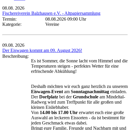
08.08.
2026
Fischereiverein Balzhausen e.V. - Altpapiersammlung
Termin:
08.08.2026 09:00 Uhr
Kategorie:
Vereine
09.08.
2026
Der Eiswagen kommt am 09. August 2026!
Beschreibung:
Es ist Sommer, die Sonne lacht vom Himmel und die
Temperaturen steigen - perfektes Wetter für eine
erfrischende Abkühlung!
Deshalb möchten wir euch ganz herzlich zu unserem
Eiswagen-Event
am
Sonntagnachmittag
einladen.
Der
Dorfplatz
bei der
Grundschule
am Mindeltal-
Radweg wird zum Treffpunkt für alle großen und
kleinen Eisliebhaber.
Von
14.00 bis 17.00 Uhr
erwartet euch eine große
Auswahl an leckeren Eissorten - da ist bestimmt für
jeden Geschmack etwas dabei.
Bringt eure Familie, Freunde und Nachbarn mit und