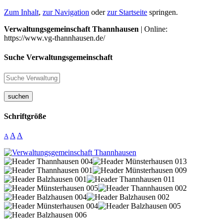
Zum Inhalt
,
zur Navigation
oder
zur Startseite
springen.
Verwaltungsgemeinschaft Thannhausen
| Online:
https://www.vg-thannhausen.de/
Suche Verwaltungsgemeinschaft
suchen
Schriftgröße
A
A
A