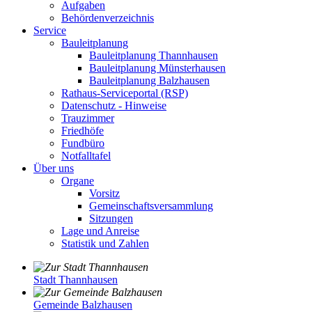
Aufgaben
Behördenverzeichnis
Service
Bauleitplanung
Bauleitplanung Thannhausen
Bauleitplanung Münsterhausen
Bauleitplanung Balzhausen
Rathaus-Serviceportal (RSP)
Datenschutz - Hinweise
Trauzimmer
Friedhöfe
Fundbüro
Notfalltafel
Über uns
Organe
Vorsitz
Gemeinschaftsversammlung
Sitzungen
Lage und Anreise
Statistik und Zahlen
Stadt Thannhausen
Gemeinde Balzhausen