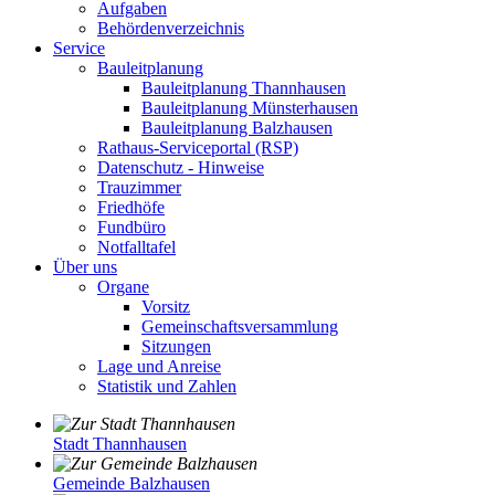
Aufgaben
Behördenverzeichnis
Service
Bauleitplanung
Bauleitplanung Thannhausen
Bauleitplanung Münsterhausen
Bauleitplanung Balzhausen
Rathaus-Serviceportal (RSP)
Datenschutz - Hinweise
Trauzimmer
Friedhöfe
Fundbüro
Notfalltafel
Über uns
Organe
Vorsitz
Gemeinschaftsversammlung
Sitzungen
Lage und Anreise
Statistik und Zahlen
Stadt Thannhausen
Gemeinde Balzhausen