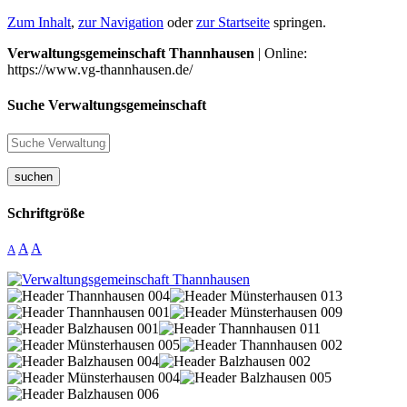
Zum Inhalt
,
zur Navigation
oder
zur Startseite
springen.
Verwaltungsgemeinschaft Thannhausen
| Online:
https://www.vg-thannhausen.de/
Suche Verwaltungsgemeinschaft
suchen
Schriftgröße
A
A
A