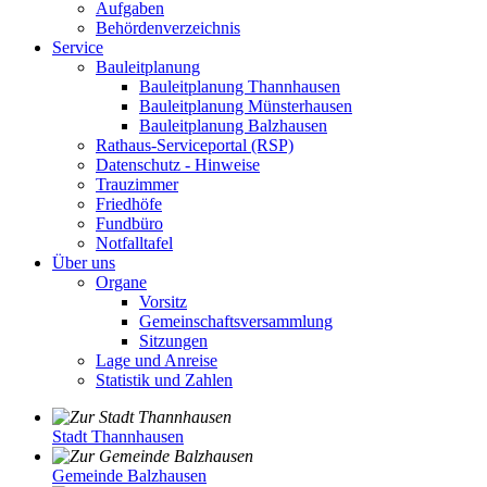
Aufgaben
Behördenverzeichnis
Service
Bauleitplanung
Bauleitplanung Thannhausen
Bauleitplanung Münsterhausen
Bauleitplanung Balzhausen
Rathaus-Serviceportal (RSP)
Datenschutz - Hinweise
Trauzimmer
Friedhöfe
Fundbüro
Notfalltafel
Über uns
Organe
Vorsitz
Gemeinschaftsversammlung
Sitzungen
Lage und Anreise
Statistik und Zahlen
Stadt Thannhausen
Gemeinde Balzhausen