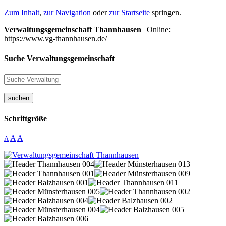
Zum Inhalt
,
zur Navigation
oder
zur Startseite
springen.
Verwaltungsgemeinschaft Thannhausen
| Online:
https://www.vg-thannhausen.de/
Suche Verwaltungsgemeinschaft
suchen
Schriftgröße
A
A
A