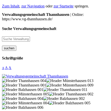
Zum Inhalt
,
zur Navigation
oder
zur Startseite
springen.
Verwaltungsgemeinschaft Thannhausen
| Online:
https://www.vg-thannhausen.de/
Suche Verwaltungsgemeinschaft
suchen
Schriftgröße
A
A
A