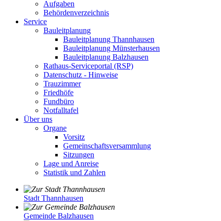
Aufgaben
Behördenverzeichnis
Service
Bauleitplanung
Bauleitplanung Thannhausen
Bauleitplanung Münsterhausen
Bauleitplanung Balzhausen
Rathaus-Serviceportal (RSP)
Datenschutz - Hinweise
Trauzimmer
Friedhöfe
Fundbüro
Notfalltafel
Über uns
Organe
Vorsitz
Gemeinschaftsversammlung
Sitzungen
Lage und Anreise
Statistik und Zahlen
Stadt Thannhausen
Gemeinde Balzhausen