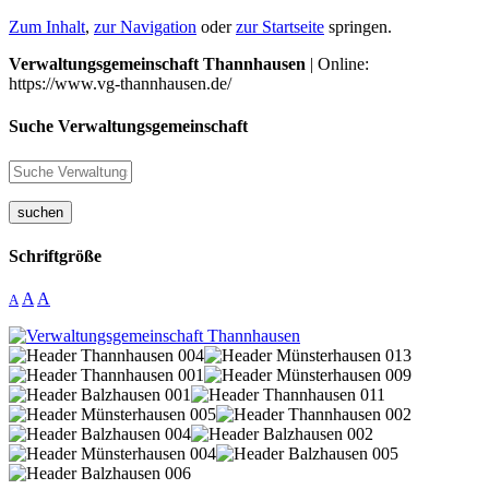
Zum Inhalt
,
zur Navigation
oder
zur Startseite
springen.
Verwaltungsgemeinschaft Thannhausen
| Online:
https://www.vg-thannhausen.de/
Suche Verwaltungsgemeinschaft
suchen
Schriftgröße
A
A
A