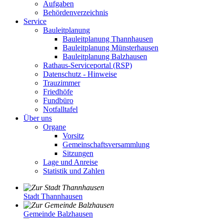
Aufgaben
Behördenverzeichnis
Service
Bauleitplanung
Bauleitplanung Thannhausen
Bauleitplanung Münsterhausen
Bauleitplanung Balzhausen
Rathaus-Serviceportal (RSP)
Datenschutz - Hinweise
Trauzimmer
Friedhöfe
Fundbüro
Notfalltafel
Über uns
Organe
Vorsitz
Gemeinschaftsversammlung
Sitzungen
Lage und Anreise
Statistik und Zahlen
Stadt Thannhausen
Gemeinde Balzhausen