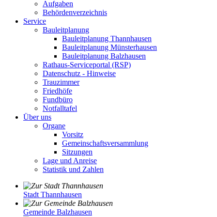
Aufgaben
Behördenverzeichnis
Service
Bauleitplanung
Bauleitplanung Thannhausen
Bauleitplanung Münsterhausen
Bauleitplanung Balzhausen
Rathaus-Serviceportal (RSP)
Datenschutz - Hinweise
Trauzimmer
Friedhöfe
Fundbüro
Notfalltafel
Über uns
Organe
Vorsitz
Gemeinschaftsversammlung
Sitzungen
Lage und Anreise
Statistik und Zahlen
Stadt Thannhausen
Gemeinde Balzhausen