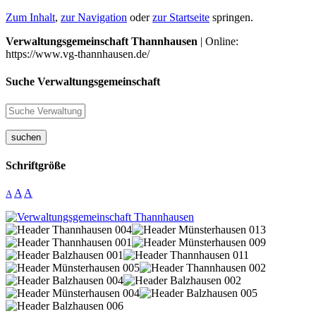
Zum Inhalt
,
zur Navigation
oder
zur Startseite
springen.
Verwaltungsgemeinschaft Thannhausen
| Online:
https://www.vg-thannhausen.de/
Suche Verwaltungsgemeinschaft
suchen
Schriftgröße
A
A
A