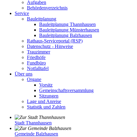
Aufgaben
Behördenverzeichnis
Service
Bauleitplanung
Bauleitplanung Thannhausen
Bauleitplanung Münsterhausen
Bauleitplanung Balzhausen
Rathaus-Serviceportal (RSP)
Datenschutz - Hinweise
Trauzimmer
Friedhöfe
Fundbüro
Notfalltafel
Über uns
Organe
Vorsitz
Gemeinschaftsversammlung
Sitzungen
Lage und Anreise
Statistik und Zahlen
Stadt Thannhausen
Gemeinde Balzhausen