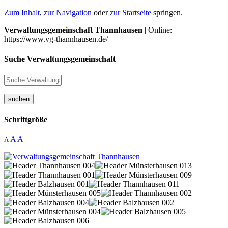
Zum Inhalt
,
zur Navigation
oder
zur Startseite
springen.
Verwaltungsgemeinschaft Thannhausen
| Online:
https://www.vg-thannhausen.de/
Suche Verwaltungsgemeinschaft
suchen
Schriftgröße
A
A
A