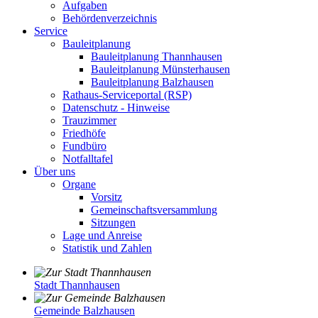
Aufgaben
Behördenverzeichnis
Service
Bauleitplanung
Bauleitplanung Thannhausen
Bauleitplanung Münsterhausen
Bauleitplanung Balzhausen
Rathaus-Serviceportal (RSP)
Datenschutz - Hinweise
Trauzimmer
Friedhöfe
Fundbüro
Notfalltafel
Über uns
Organe
Vorsitz
Gemeinschaftsversammlung
Sitzungen
Lage und Anreise
Statistik und Zahlen
Stadt Thannhausen
Gemeinde Balzhausen