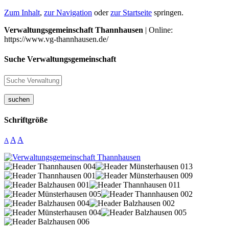
Zum Inhalt
,
zur Navigation
oder
zur Startseite
springen.
Verwaltungsgemeinschaft Thannhausen
| Online:
https://www.vg-thannhausen.de/
Suche Verwaltungsgemeinschaft
suchen
Schriftgröße
A
A
A