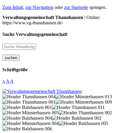
Zum Inhalt
,
zur Navigation
oder
zur Startseite
springen.
Verwaltungsgemeinschaft Thannhausen
| Online:
https://www.vg-thannhausen.de/
Suche Verwaltungsgemeinschaft
suchen
Schriftgröße
A
A
A