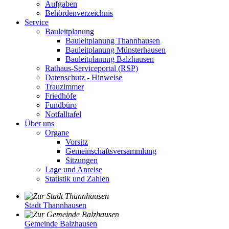
Aufgaben
Behördenverzeichnis
Service
Bauleitplanung
Bauleitplanung Thannhausen
Bauleitplanung Münsterhausen
Bauleitplanung Balzhausen
Rathaus-Serviceportal (RSP)
Datenschutz - Hinweise
Trauzimmer
Friedhöfe
Fundbüro
Notfalltafel
Über uns
Organe
Vorsitz
Gemeinschaftsversammlung
Sitzungen
Lage und Anreise
Statistik und Zahlen
Stadt Thannhausen
Gemeinde Balzhausen