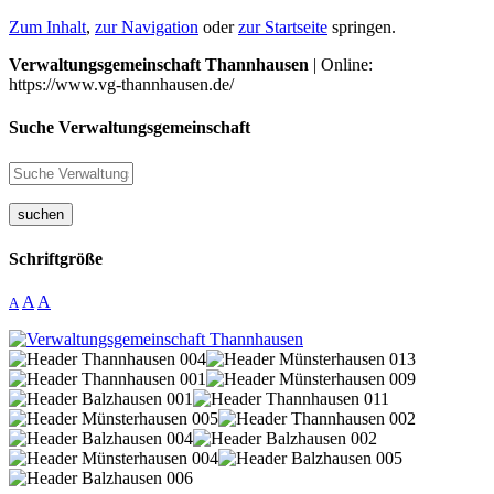
Zum Inhalt
,
zur Navigation
oder
zur Startseite
springen.
Verwaltungsgemeinschaft Thannhausen
| Online:
https://www.vg-thannhausen.de/
Suche Verwaltungsgemeinschaft
suchen
Schriftgröße
A
A
A