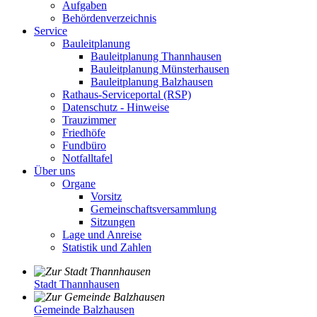
Aufgaben
Behördenverzeichnis
Service
Bauleitplanung
Bauleitplanung Thannhausen
Bauleitplanung Münsterhausen
Bauleitplanung Balzhausen
Rathaus-Serviceportal (RSP)
Datenschutz - Hinweise
Trauzimmer
Friedhöfe
Fundbüro
Notfalltafel
Über uns
Organe
Vorsitz
Gemeinschaftsversammlung
Sitzungen
Lage und Anreise
Statistik und Zahlen
Stadt Thannhausen
Gemeinde Balzhausen