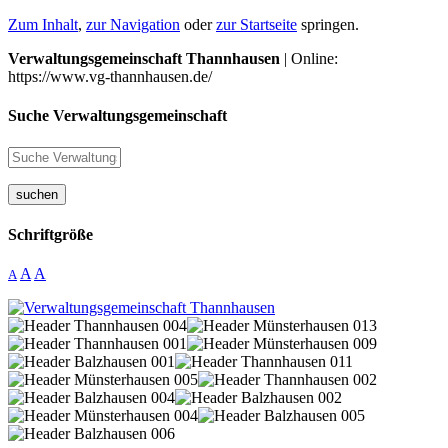
Zum Inhalt
,
zur Navigation
oder
zur Startseite
springen.
Verwaltungsgemeinschaft Thannhausen
| Online:
https://www.vg-thannhausen.de/
Suche Verwaltungsgemeinschaft
suchen
Schriftgröße
A
A
A