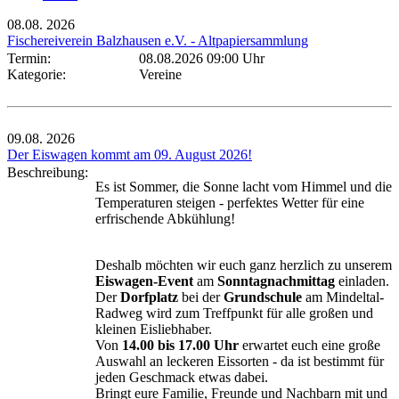
08.08.
2026
Fischereiverein Balzhausen e.V. - Altpapiersammlung
Termin:
08.08.2026 09:00 Uhr
Kategorie:
Vereine
09.08.
2026
Der Eiswagen kommt am 09. August 2026!
Beschreibung:
Es ist Sommer, die Sonne lacht vom Himmel und die
Temperaturen steigen - perfektes Wetter für eine
erfrischende Abkühlung!
Deshalb möchten wir euch ganz herzlich zu unserem
Eiswagen-Event
am
Sonntagnachmittag
einladen.
Der
Dorfplatz
bei der
Grundschule
am Mindeltal-
Radweg wird zum Treffpunkt für alle großen und
kleinen Eisliebhaber.
Von
14.00 bis 17.00 Uhr
erwartet euch eine große
Auswahl an leckeren Eissorten - da ist bestimmt für
jeden Geschmack etwas dabei.
Bringt eure Familie, Freunde und Nachbarn mit und