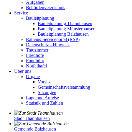
Aufgaben
Behördenverzeichnis
Service
Bauleitplanung
Bauleitplanung Thannhausen
Bauleitplanung Münsterhausen
Bauleitplanung Balzhausen
Rathaus-Serviceportal (RSP)
Datenschutz - Hinweise
Trauzimmer
Friedhöfe
Fundbüro
Notfalltafel
Über uns
Organe
Vorsitz
Gemeinschaftsversammlung
Sitzungen
Lage und Anreise
Statistik und Zahlen
Stadt Thannhausen
Gemeinde Balzhausen