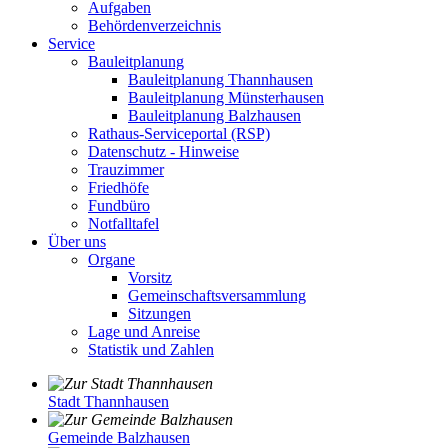
Aufgaben
Behördenverzeichnis
Service
Bauleitplanung
Bauleitplanung Thannhausen
Bauleitplanung Münsterhausen
Bauleitplanung Balzhausen
Rathaus-Serviceportal (RSP)
Datenschutz - Hinweise
Trauzimmer
Friedhöfe
Fundbüro
Notfalltafel
Über uns
Organe
Vorsitz
Gemeinschaftsversammlung
Sitzungen
Lage und Anreise
Statistik und Zahlen
Stadt Thannhausen
Gemeinde Balzhausen