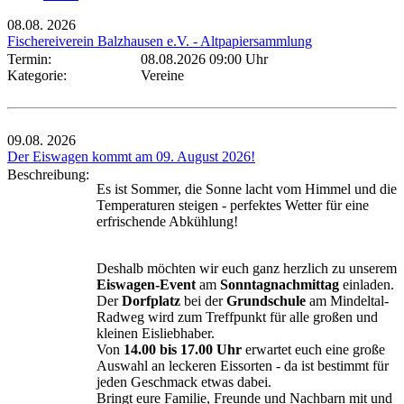
08.08.
2026
Fischereiverein Balzhausen e.V. - Altpapiersammlung
Termin:
08.08.2026 09:00 Uhr
Kategorie:
Vereine
09.08.
2026
Der Eiswagen kommt am 09. August 2026!
Beschreibung:
Es ist Sommer, die Sonne lacht vom Himmel und die
Temperaturen steigen - perfektes Wetter für eine
erfrischende Abkühlung!
Deshalb möchten wir euch ganz herzlich zu unserem
Eiswagen-Event
am
Sonntagnachmittag
einladen.
Der
Dorfplatz
bei der
Grundschule
am Mindeltal-
Radweg wird zum Treffpunkt für alle großen und
kleinen Eisliebhaber.
Von
14.00 bis 17.00 Uhr
erwartet euch eine große
Auswahl an leckeren Eissorten - da ist bestimmt für
jeden Geschmack etwas dabei.
Bringt eure Familie, Freunde und Nachbarn mit und