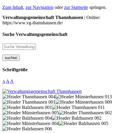
Zum Inhalt
,
zur Navigation
oder
zur Startseite
springen.
Verwaltungsgemeinschaft Thannhausen
| Online:
https://www.vg-thannhausen.de/
Suche Verwaltungsgemeinschaft
suchen
Schriftgröße
A
A
A