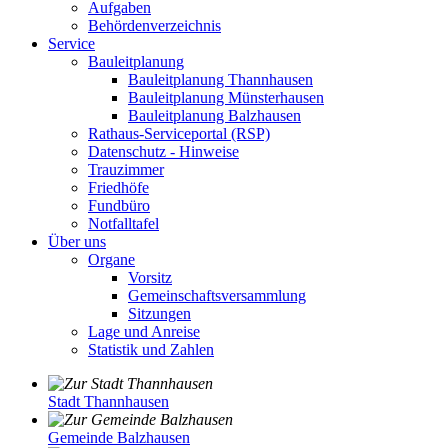
Aufgaben
Behördenverzeichnis
Service
Bauleitplanung
Bauleitplanung Thannhausen
Bauleitplanung Münsterhausen
Bauleitplanung Balzhausen
Rathaus-Serviceportal (RSP)
Datenschutz - Hinweise
Trauzimmer
Friedhöfe
Fundbüro
Notfalltafel
Über uns
Organe
Vorsitz
Gemeinschaftsversammlung
Sitzungen
Lage und Anreise
Statistik und Zahlen
Stadt Thannhausen
Gemeinde Balzhausen