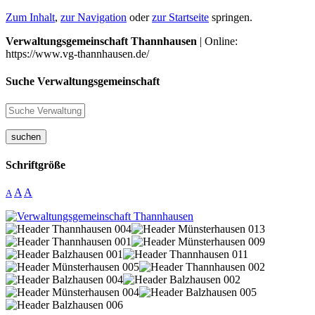
Zum Inhalt
,
zur Navigation
oder
zur Startseite
springen.
Verwaltungsgemeinschaft Thannhausen
| Online:
https://www.vg-thannhausen.de/
Suche Verwaltungsgemeinschaft
suchen
Schriftgröße
A
A
A