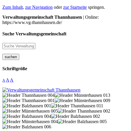
Zum Inhalt
,
zur Navigation
oder
zur Startseite
springen.
Verwaltungsgemeinschaft Thannhausen
| Online:
https://www.vg-thannhausen.de/
Suche Verwaltungsgemeinschaft
suchen
Schriftgröße
A
A
A