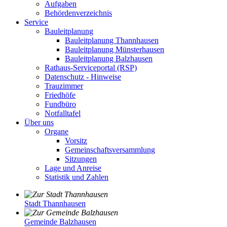
Aufgaben
Behördenverzeichnis
Service
Bauleitplanung
Bauleitplanung Thannhausen
Bauleitplanung Münsterhausen
Bauleitplanung Balzhausen
Rathaus-Serviceportal (RSP)
Datenschutz - Hinweise
Trauzimmer
Friedhöfe
Fundbüro
Notfalltafel
Über uns
Organe
Vorsitz
Gemeinschaftsversammlung
Sitzungen
Lage und Anreise
Statistik und Zahlen
Stadt Thannhausen
Gemeinde Balzhausen