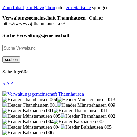
Zum Inhalt
,
zur Navigation
oder
zur Startseite
springen.
Verwaltungsgemeinschaft Thannhausen
| Online:
https://www.vg-thannhausen.de/
Suche Verwaltungsgemeinschaft
suchen
Schriftgröße
A
A
A