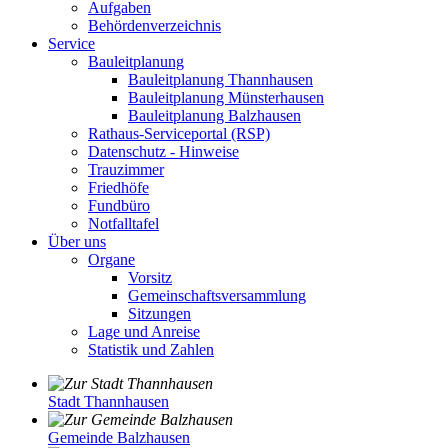
Aufgaben
Behördenverzeichnis
Service
Bauleitplanung
Bauleitplanung Thannhausen
Bauleitplanung Münsterhausen
Bauleitplanung Balzhausen
Rathaus-Serviceportal (RSP)
Datenschutz - Hinweise
Trauzimmer
Friedhöfe
Fundbüro
Notfalltafel
Über uns
Organe
Vorsitz
Gemeinschaftsversammlung
Sitzungen
Lage und Anreise
Statistik und Zahlen
Stadt Thannhausen
Gemeinde Balzhausen