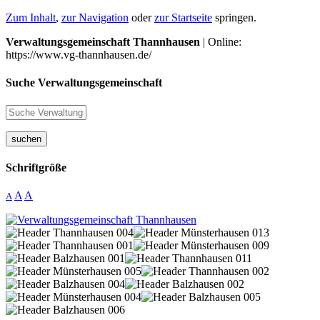
Zum Inhalt
,
zur Navigation
oder
zur Startseite
springen.
Verwaltungsgemeinschaft Thannhausen
| Online:
https://www.vg-thannhausen.de/
Suche Verwaltungsgemeinschaft
suchen
Schriftgröße
A
A
A