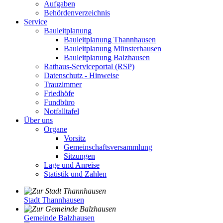
Aufgaben
Behördenverzeichnis
Service
Bauleitplanung
Bauleitplanung Thannhausen
Bauleitplanung Münsterhausen
Bauleitplanung Balzhausen
Rathaus-Serviceportal (RSP)
Datenschutz - Hinweise
Trauzimmer
Friedhöfe
Fundbüro
Notfalltafel
Über uns
Organe
Vorsitz
Gemeinschaftsversammlung
Sitzungen
Lage und Anreise
Statistik und Zahlen
Stadt Thannhausen
Gemeinde Balzhausen