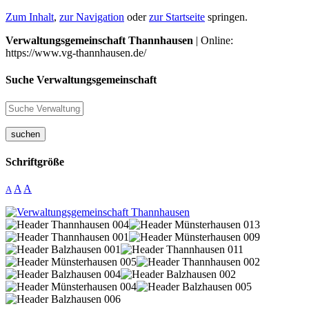
Zum Inhalt
,
zur Navigation
oder
zur Startseite
springen.
Verwaltungsgemeinschaft Thannhausen
| Online:
https://www.vg-thannhausen.de/
Suche Verwaltungsgemeinschaft
suchen
Schriftgröße
A
A
A