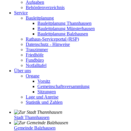
Aufgaben
Behördenverzeichnis
Service
Bauleitplanung
Bauleitplanung Thannhausen
Bauleitplanung Münsterhausen
Bauleitplanung Balzhausen
Rathaus-Serviceportal (RSP)
Datenschutz - Hinweise
Trauzimmer
Friedhöfe
Fundbüro
Notfalltafel
Über uns
Organe
Vorsitz
Gemeinschaftsversammlung
Sitzungen
Lage und Anreise
Statistik und Zahlen
Stadt Thannhausen
Gemeinde Balzhausen