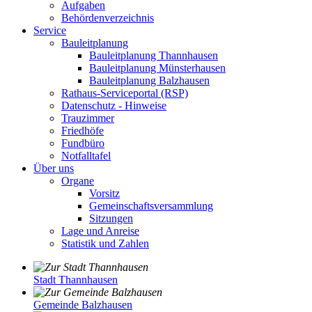
Aufgaben
Behördenverzeichnis
Service
Bauleitplanung
Bauleitplanung Thannhausen
Bauleitplanung Münsterhausen
Bauleitplanung Balzhausen
Rathaus-Serviceportal (RSP)
Datenschutz - Hinweise
Trauzimmer
Friedhöfe
Fundbüro
Notfalltafel
Über uns
Organe
Vorsitz
Gemeinschaftsversammlung
Sitzungen
Lage und Anreise
Statistik und Zahlen
Stadt Thannhausen
Gemeinde Balzhausen