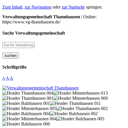
Zum Inhalt
,
zur Navigation
oder
zur Startseite
springen.
Verwaltungsgemeinschaft Thannhausen
| Online:
https://www.vg-thannhausen.de/
Suche Verwaltungsgemeinschaft
suchen
Schriftgröße
A
A
A