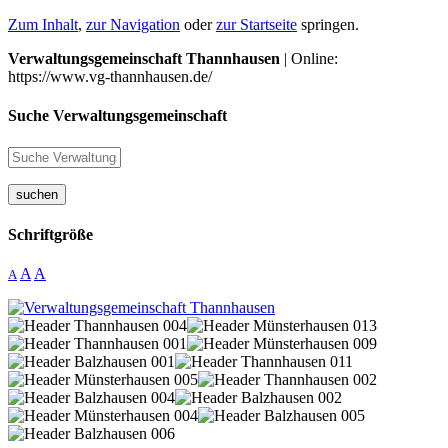
Zum Inhalt
,
zur Navigation
oder
zur Startseite
springen.
Verwaltungsgemeinschaft Thannhausen
| Online:
https://www.vg-thannhausen.de/
Suche Verwaltungsgemeinschaft
suchen
Schriftgröße
A
A
A