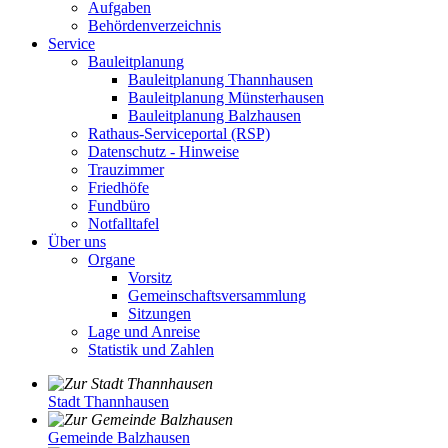
Aufgaben
Behördenverzeichnis
Service
Bauleitplanung
Bauleitplanung Thannhausen
Bauleitplanung Münsterhausen
Bauleitplanung Balzhausen
Rathaus-Serviceportal (RSP)
Datenschutz - Hinweise
Trauzimmer
Friedhöfe
Fundbüro
Notfalltafel
Über uns
Organe
Vorsitz
Gemeinschaftsversammlung
Sitzungen
Lage und Anreise
Statistik und Zahlen
Stadt Thannhausen
Gemeinde Balzhausen