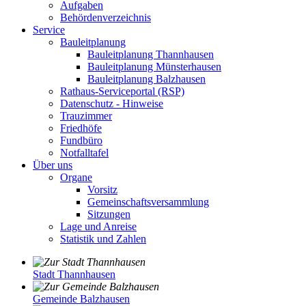
Aufgaben
Behördenverzeichnis
Service
Bauleitplanung
Bauleitplanung Thannhausen
Bauleitplanung Münsterhausen
Bauleitplanung Balzhausen
Rathaus-Serviceportal (RSP)
Datenschutz - Hinweise
Trauzimmer
Friedhöfe
Fundbüro
Notfalltafel
Über uns
Organe
Vorsitz
Gemeinschaftsversammlung
Sitzungen
Lage und Anreise
Statistik und Zahlen
Stadt Thannhausen
Gemeinde Balzhausen