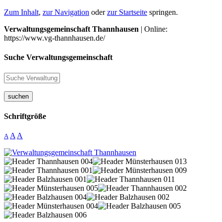
Zum Inhalt
,
zur Navigation
oder
zur Startseite
springen.
Verwaltungsgemeinschaft Thannhausen
| Online:
https://www.vg-thannhausen.de/
Suche Verwaltungsgemeinschaft
suchen
Schriftgröße
A
A
A