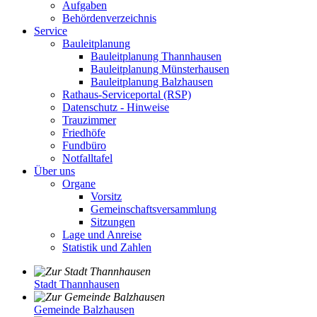
Aufgaben
Behördenverzeichnis
Service
Bauleitplanung
Bauleitplanung Thannhausen
Bauleitplanung Münsterhausen
Bauleitplanung Balzhausen
Rathaus-Serviceportal (RSP)
Datenschutz - Hinweise
Trauzimmer
Friedhöfe
Fundbüro
Notfalltafel
Über uns
Organe
Vorsitz
Gemeinschaftsversammlung
Sitzungen
Lage und Anreise
Statistik und Zahlen
Stadt Thannhausen
Gemeinde Balzhausen