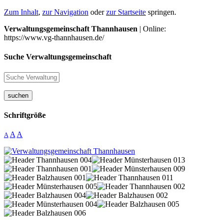
Zum Inhalt
,
zur Navigation
oder
zur Startseite
springen.
Verwaltungsgemeinschaft Thannhausen
| Online:
https://www.vg-thannhausen.de/
Suche Verwaltungsgemeinschaft
suchen
Schriftgröße
A
A
A