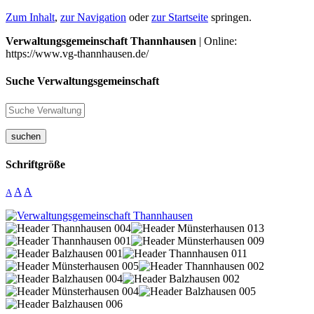
Zum Inhalt
,
zur Navigation
oder
zur Startseite
springen.
Verwaltungsgemeinschaft Thannhausen
| Online:
https://www.vg-thannhausen.de/
Suche Verwaltungsgemeinschaft
suchen
Schriftgröße
A
A
A