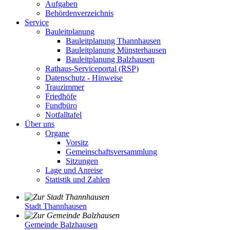
Aufgaben
Behördenverzeichnis
Service
Bauleitplanung
Bauleitplanung Thannhausen
Bauleitplanung Münsterhausen
Bauleitplanung Balzhausen
Rathaus-Serviceportal (RSP)
Datenschutz - Hinweise
Trauzimmer
Friedhöfe
Fundbüro
Notfalltafel
Über uns
Organe
Vorsitz
Gemeinschaftsversammlung
Sitzungen
Lage und Anreise
Statistik und Zahlen
Stadt Thannhausen
Gemeinde Balzhausen