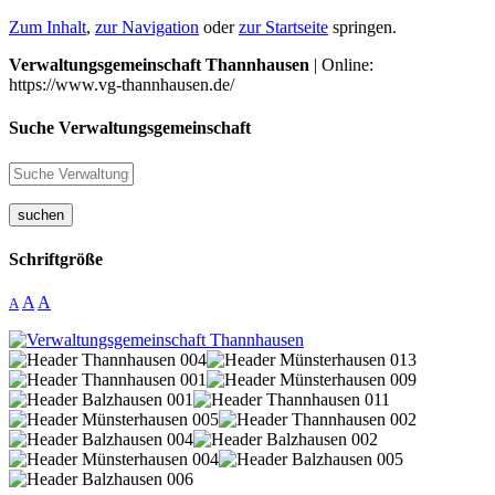
Zum Inhalt
,
zur Navigation
oder
zur Startseite
springen.
Verwaltungsgemeinschaft Thannhausen
| Online:
https://www.vg-thannhausen.de/
Suche Verwaltungsgemeinschaft
suchen
Schriftgröße
A
A
A