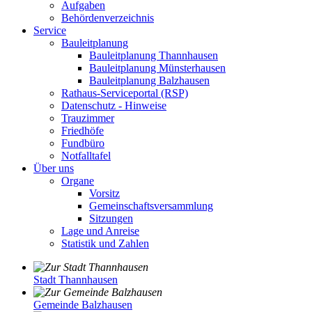
Aufgaben
Behördenverzeichnis
Service
Bauleitplanung
Bauleitplanung Thannhausen
Bauleitplanung Münsterhausen
Bauleitplanung Balzhausen
Rathaus-Serviceportal (RSP)
Datenschutz - Hinweise
Trauzimmer
Friedhöfe
Fundbüro
Notfalltafel
Über uns
Organe
Vorsitz
Gemeinschaftsversammlung
Sitzungen
Lage und Anreise
Statistik und Zahlen
Stadt Thannhausen
Gemeinde Balzhausen