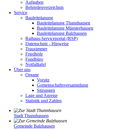
Aufgaben
Behördenverzeichnis
Service
Bauleitplanung
Bauleitplanung Thannhausen
Bauleitplanung Münsterhausen
Bauleitplanung Balzhausen
Rathaus-Serviceportal (RSP)
Datenschutz - Hinweise
Trauzimmer
Friedhöfe
Fundbüro
Notfalltafel
Über uns
Organe
Vorsitz
Gemeinschaftsversammlung
Sitzungen
Lage und Anreise
Statistik und Zahlen
Stadt Thannhausen
Gemeinde Balzhausen