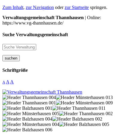
Zum Inhalt
,
zur Navigation
oder
zur Startseite
springen.
Verwaltungsgemeinschaft Thannhausen
| Online:
https://www.vg-thannhausen.de/
Suche Verwaltungsgemeinschaft
suchen
Schriftgröße
A
A
A