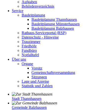
Aufgaben
Behördenverzeichnis
Service
Bauleitplanung
Bauleitplanung Thannhausen
Bauleitplanung Münsterhausen
Bauleitplanung Balzhausen
Rathaus-Serviceportal (RSP)
Datenschutz - Hinweise
Trauzimmer
Friedhöfe
Fundbüro
Notfalltafel
Über uns
Organe
Vorsitz
Gemeinschaftsversammlung
Sitzungen
Lage und Anreise
Statistik und Zahlen
Stadt Thannhausen
Gemeinde Balzhausen