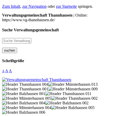
Zum Inhalt
,
zur Navigation
oder
zur Startseite
springen.
Verwaltungsgemeinschaft Thannhausen
| Online:
https://www.vg-thannhausen.de/
Suche Verwaltungsgemeinschaft
suchen
Schriftgröße
A
A
A