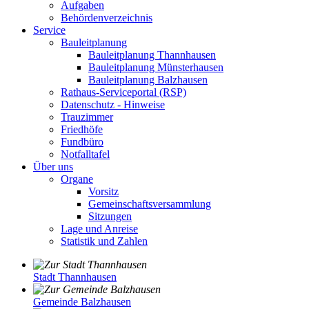
Aufgaben
Behördenverzeichnis
Service
Bauleitplanung
Bauleitplanung Thannhausen
Bauleitplanung Münsterhausen
Bauleitplanung Balzhausen
Rathaus-Serviceportal (RSP)
Datenschutz - Hinweise
Trauzimmer
Friedhöfe
Fundbüro
Notfalltafel
Über uns
Organe
Vorsitz
Gemeinschaftsversammlung
Sitzungen
Lage und Anreise
Statistik und Zahlen
Stadt Thannhausen
Gemeinde Balzhausen