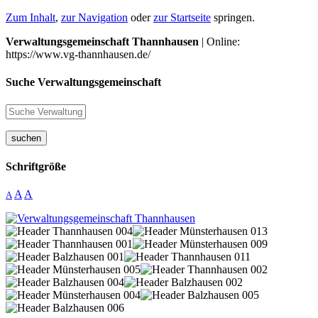
Zum Inhalt
,
zur Navigation
oder
zur Startseite
springen.
Verwaltungsgemeinschaft Thannhausen
| Online:
https://www.vg-thannhausen.de/
Suche Verwaltungsgemeinschaft
suchen
Schriftgröße
A
A
A