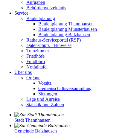
Aufgaben
Behördenverzeichnis
Service
Bauleitplanung
Bauleitplanung Thannhausen
Bauleitplanung Münsterhausen
Bauleitplanung Balzhausen
Rathaus-Serviceportal (RSP)
Datenschutz - Hinweise
Trauzimmer
Friedhöfe
Fundbüro
Notfalltafel
Über uns
Organe
Vorsitz
Gemeinschaftsversammlung
Sitzungen
Lage und Anreise
Statistik und Zahlen
Stadt Thannhausen
Gemeinde Balzhausen