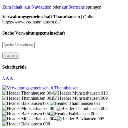
Zum Inhalt
,
zur Navigation
oder
zur Startseite
springen.
Verwaltungsgemeinschaft Thannhausen
| Online:
https://www.vg-thannhausen.de/
Suche Verwaltungsgemeinschaft
suchen
Schriftgröße
A
A
A