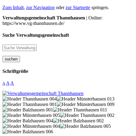
Zum Inhalt
,
zur Navigation
oder
zur Startseite
springen.
Verwaltungsgemeinschaft Thannhausen
| Online:
https://www.vg-thannhausen.de/
Suche Verwaltungsgemeinschaft
suchen
Schriftgröße
A
A
A