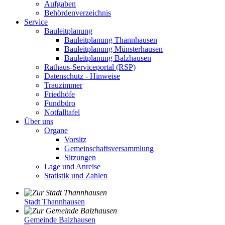
Aufgaben
Behördenverzeichnis
Service
Bauleitplanung
Bauleitplanung Thannhausen
Bauleitplanung Münsterhausen
Bauleitplanung Balzhausen
Rathaus-Serviceportal (RSP)
Datenschutz - Hinweise
Trauzimmer
Friedhöfe
Fundbüro
Notfalltafel
Über uns
Organe
Vorsitz
Gemeinschaftsversammlung
Sitzungen
Lage und Anreise
Statistik und Zahlen
Stadt Thannhausen
Gemeinde Balzhausen