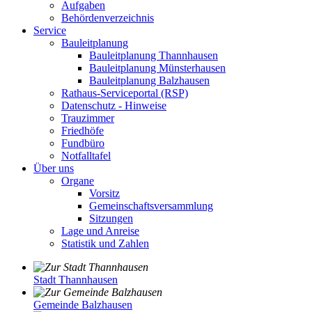
Aufgaben
Behördenverzeichnis
Service
Bauleitplanung
Bauleitplanung Thannhausen
Bauleitplanung Münsterhausen
Bauleitplanung Balzhausen
Rathaus-Serviceportal (RSP)
Datenschutz - Hinweise
Trauzimmer
Friedhöfe
Fundbüro
Notfalltafel
Über uns
Organe
Vorsitz
Gemeinschaftsversammlung
Sitzungen
Lage und Anreise
Statistik und Zahlen
Stadt Thannhausen
Gemeinde Balzhausen