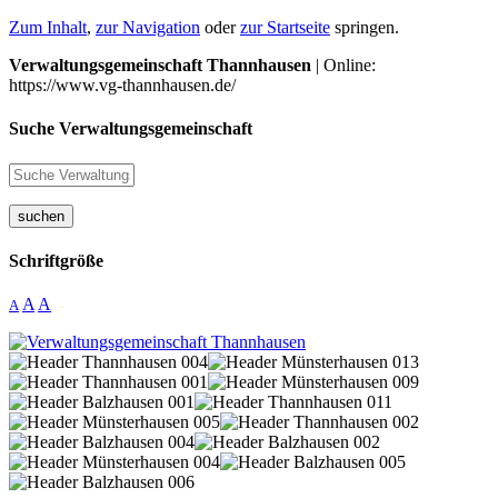
Zum Inhalt
,
zur Navigation
oder
zur Startseite
springen.
Verwaltungsgemeinschaft Thannhausen
| Online:
https://www.vg-thannhausen.de/
Suche Verwaltungsgemeinschaft
suchen
Schriftgröße
A
A
A