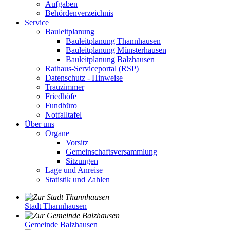
Aufgaben
Behördenverzeichnis
Service
Bauleitplanung
Bauleitplanung Thannhausen
Bauleitplanung Münsterhausen
Bauleitplanung Balzhausen
Rathaus-Serviceportal (RSP)
Datenschutz - Hinweise
Trauzimmer
Friedhöfe
Fundbüro
Notfalltafel
Über uns
Organe
Vorsitz
Gemeinschaftsversammlung
Sitzungen
Lage und Anreise
Statistik und Zahlen
Stadt Thannhausen
Gemeinde Balzhausen