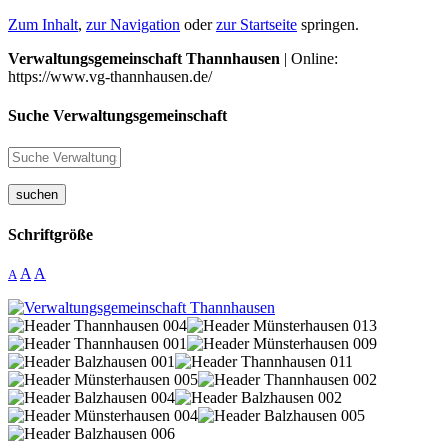
Zum Inhalt
,
zur Navigation
oder
zur Startseite
springen.
Verwaltungsgemeinschaft Thannhausen
| Online:
https://www.vg-thannhausen.de/
Suche Verwaltungsgemeinschaft
suchen
Schriftgröße
A
A
A