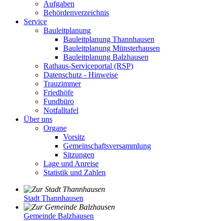
Aufgaben
Behördenverzeichnis
Service
Bauleitplanung
Bauleitplanung Thannhausen
Bauleitplanung Münsterhausen
Bauleitplanung Balzhausen
Rathaus-Serviceportal (RSP)
Datenschutz - Hinweise
Trauzimmer
Friedhöfe
Fundbüro
Notfalltafel
Über uns
Organe
Vorsitz
Gemeinschaftsversammlung
Sitzungen
Lage und Anreise
Statistik und Zahlen
Stadt Thannhausen
Gemeinde Balzhausen