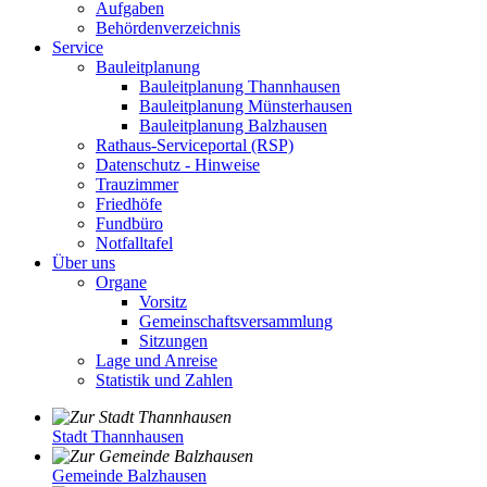
Aufgaben
Behördenverzeichnis
Service
Bauleitplanung
Bauleitplanung Thannhausen
Bauleitplanung Münsterhausen
Bauleitplanung Balzhausen
Rathaus-Serviceportal (RSP)
Datenschutz - Hinweise
Trauzimmer
Friedhöfe
Fundbüro
Notfalltafel
Über uns
Organe
Vorsitz
Gemeinschaftsversammlung
Sitzungen
Lage und Anreise
Statistik und Zahlen
Stadt Thannhausen
Gemeinde Balzhausen