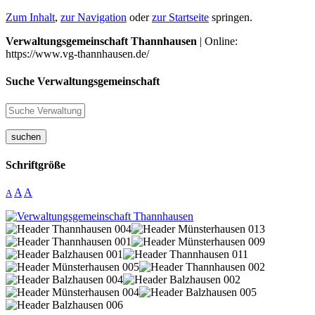
Zum Inhalt
,
zur Navigation
oder
zur Startseite
springen.
Verwaltungsgemeinschaft Thannhausen
| Online:
https://www.vg-thannhausen.de/
Suche Verwaltungsgemeinschaft
suchen
Schriftgröße
A
A
A