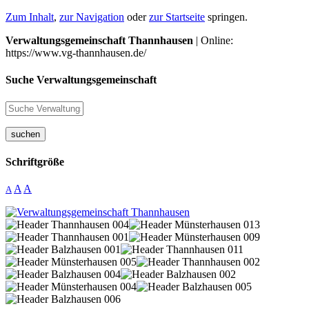
Zum Inhalt
,
zur Navigation
oder
zur Startseite
springen.
Verwaltungsgemeinschaft Thannhausen
| Online:
https://www.vg-thannhausen.de/
Suche Verwaltungsgemeinschaft
suchen
Schriftgröße
A
A
A