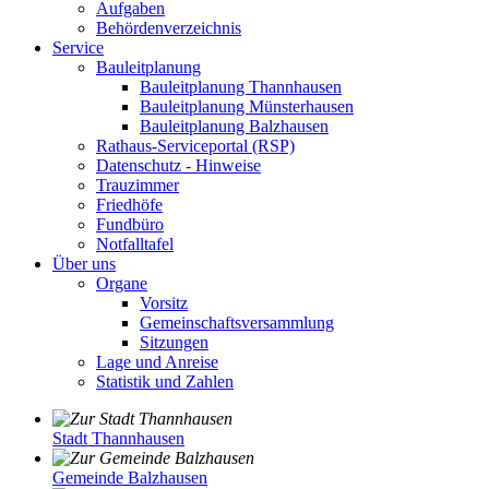
Aufgaben
Behördenverzeichnis
Service
Bauleitplanung
Bauleitplanung Thannhausen
Bauleitplanung Münsterhausen
Bauleitplanung Balzhausen
Rathaus-Serviceportal (RSP)
Datenschutz - Hinweise
Trauzimmer
Friedhöfe
Fundbüro
Notfalltafel
Über uns
Organe
Vorsitz
Gemeinschaftsversammlung
Sitzungen
Lage und Anreise
Statistik und Zahlen
Stadt Thannhausen
Gemeinde Balzhausen