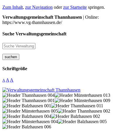
Zum Inhalt
,
zur Navigation
oder
zur Startseite
springen.
Verwaltungsgemeinschaft Thannhausen
| Online:
https://www.vg-thannhausen.de/
Suche Verwaltungsgemeinschaft
suchen
Schriftgröße
A
A
A