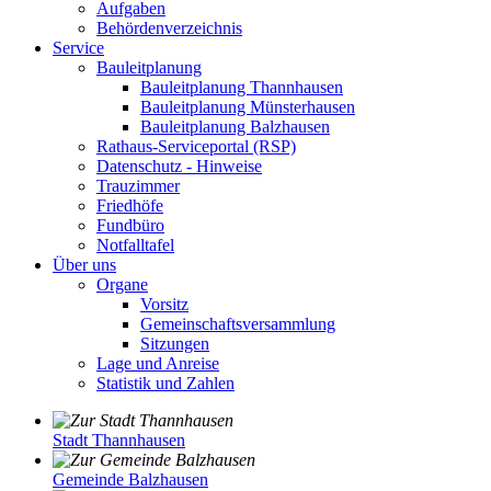
Aufgaben
Behördenverzeichnis
Service
Bauleitplanung
Bauleitplanung Thannhausen
Bauleitplanung Münsterhausen
Bauleitplanung Balzhausen
Rathaus-Serviceportal (RSP)
Datenschutz - Hinweise
Trauzimmer
Friedhöfe
Fundbüro
Notfalltafel
Über uns
Organe
Vorsitz
Gemeinschaftsversammlung
Sitzungen
Lage und Anreise
Statistik und Zahlen
Stadt Thannhausen
Gemeinde Balzhausen