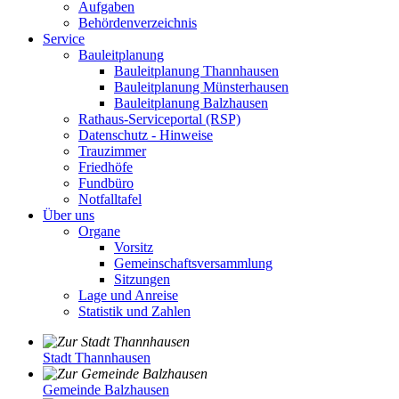
Aufgaben
Behördenverzeichnis
Service
Bauleitplanung
Bauleitplanung Thannhausen
Bauleitplanung Münsterhausen
Bauleitplanung Balzhausen
Rathaus-Serviceportal (RSP)
Datenschutz - Hinweise
Trauzimmer
Friedhöfe
Fundbüro
Notfalltafel
Über uns
Organe
Vorsitz
Gemeinschaftsversammlung
Sitzungen
Lage und Anreise
Statistik und Zahlen
Stadt Thannhausen
Gemeinde Balzhausen