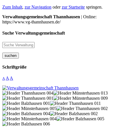
Zum Inhalt
,
zur Navigation
oder
zur Startseite
springen.
Verwaltungsgemeinschaft Thannhausen
| Online:
https://www.vg-thannhausen.de/
Suche Verwaltungsgemeinschaft
suchen
Schriftgröße
A
A
A