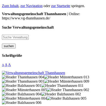
Zum Inhalt
,
zur Navigation
oder
zur Startseite
springen.
Verwaltungsgemeinschaft Thannhausen
| Online:
https://www.vg-thannhausen.de/
Suche Verwaltungsgemeinschaft
suchen
Schriftgröße
A
A
A