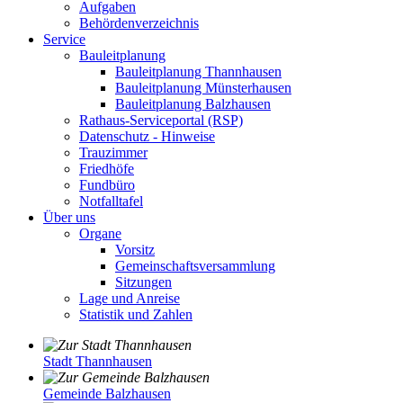
Aufgaben
Behördenverzeichnis
Service
Bauleitplanung
Bauleitplanung Thannhausen
Bauleitplanung Münsterhausen
Bauleitplanung Balzhausen
Rathaus-Serviceportal (RSP)
Datenschutz - Hinweise
Trauzimmer
Friedhöfe
Fundbüro
Notfalltafel
Über uns
Organe
Vorsitz
Gemeinschaftsversammlung
Sitzungen
Lage und Anreise
Statistik und Zahlen
Stadt Thannhausen
Gemeinde Balzhausen