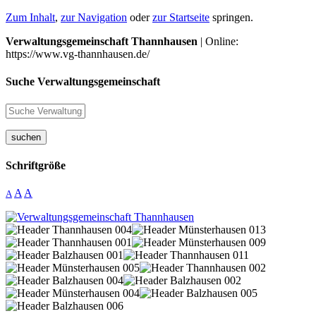
Zum Inhalt
,
zur Navigation
oder
zur Startseite
springen.
Verwaltungsgemeinschaft Thannhausen
| Online:
https://www.vg-thannhausen.de/
Suche Verwaltungsgemeinschaft
suchen
Schriftgröße
A
A
A