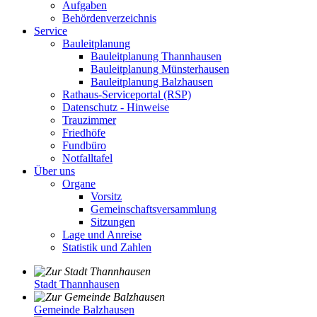
Aufgaben
Behördenverzeichnis
Service
Bauleitplanung
Bauleitplanung Thannhausen
Bauleitplanung Münsterhausen
Bauleitplanung Balzhausen
Rathaus-Serviceportal (RSP)
Datenschutz - Hinweise
Trauzimmer
Friedhöfe
Fundbüro
Notfalltafel
Über uns
Organe
Vorsitz
Gemeinschaftsversammlung
Sitzungen
Lage und Anreise
Statistik und Zahlen
Stadt Thannhausen
Gemeinde Balzhausen