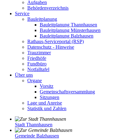
Aufgaben
Behördenverzeichnis
Service
Bauleitplanung
Bauleitplanung Thannhausen
Bauleitplanung Münsterhausen
Bauleitplanung Balzhausen
Rathaus-Serviceportal (RSP)
Datenschutz - Hinweise
Trauzimmer
Friedhöfe
Fundbüro
Notfalltafel
Über uns
Organe
Vorsitz
Gemeinschaftsversammlung
Sitzungen
Lage und Anreise
Statistik und Zahlen
Stadt Thannhausen
Gemeinde Balzhausen