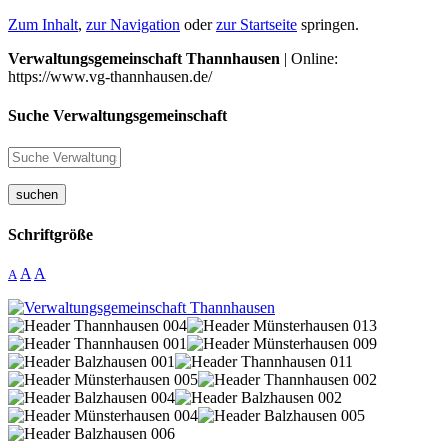
Zum Inhalt
,
zur Navigation
oder
zur Startseite
springen.
Verwaltungsgemeinschaft Thannhausen
| Online:
https://www.vg-thannhausen.de/
Suche Verwaltungsgemeinschaft
suchen
Schriftgröße
A
A
A