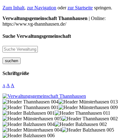
Zum Inhalt
,
zur Navigation
oder
zur Startseite
springen.
Verwaltungsgemeinschaft Thannhausen
| Online:
https://www.vg-thannhausen.de/
Suche Verwaltungsgemeinschaft
suchen
Schriftgröße
A
A
A