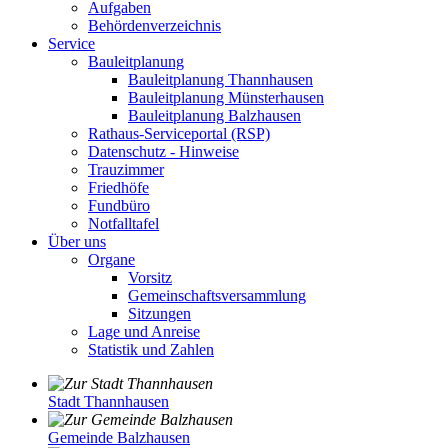
Aufgaben
Behördenverzeichnis
Service
Bauleitplanung
Bauleitplanung Thannhausen
Bauleitplanung Münsterhausen
Bauleitplanung Balzhausen
Rathaus-Serviceportal (RSP)
Datenschutz - Hinweise
Trauzimmer
Friedhöfe
Fundbüro
Notfalltafel
Über uns
Organe
Vorsitz
Gemeinschaftsversammlung
Sitzungen
Lage und Anreise
Statistik und Zahlen
Stadt Thannhausen
Gemeinde Balzhausen