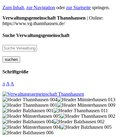
Zum Inhalt
,
zur Navigation
oder
zur Startseite
springen.
Verwaltungsgemeinschaft Thannhausen
| Online:
https://www.vg-thannhausen.de/
Suche Verwaltungsgemeinschaft
suchen
Schriftgröße
A
A
A