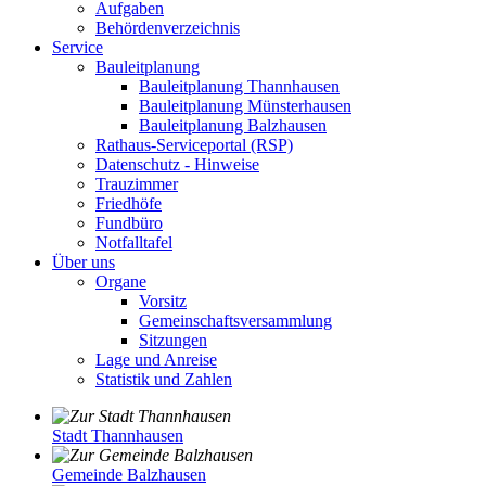
Aufgaben
Behördenverzeichnis
Service
Bauleitplanung
Bauleitplanung Thannhausen
Bauleitplanung Münsterhausen
Bauleitplanung Balzhausen
Rathaus-Serviceportal (RSP)
Datenschutz - Hinweise
Trauzimmer
Friedhöfe
Fundbüro
Notfalltafel
Über uns
Organe
Vorsitz
Gemeinschaftsversammlung
Sitzungen
Lage und Anreise
Statistik und Zahlen
Stadt Thannhausen
Gemeinde Balzhausen