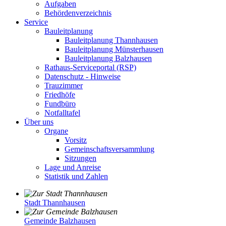
Aufgaben
Behördenverzeichnis
Service
Bauleitplanung
Bauleitplanung Thannhausen
Bauleitplanung Münsterhausen
Bauleitplanung Balzhausen
Rathaus-Serviceportal (RSP)
Datenschutz - Hinweise
Trauzimmer
Friedhöfe
Fundbüro
Notfalltafel
Über uns
Organe
Vorsitz
Gemeinschaftsversammlung
Sitzungen
Lage und Anreise
Statistik und Zahlen
Stadt Thannhausen
Gemeinde Balzhausen