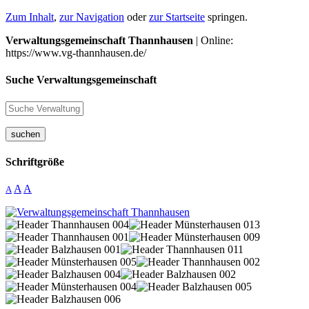
Zum Inhalt
,
zur Navigation
oder
zur Startseite
springen.
Verwaltungsgemeinschaft Thannhausen
| Online:
https://www.vg-thannhausen.de/
Suche Verwaltungsgemeinschaft
suchen
Schriftgröße
A
A
A